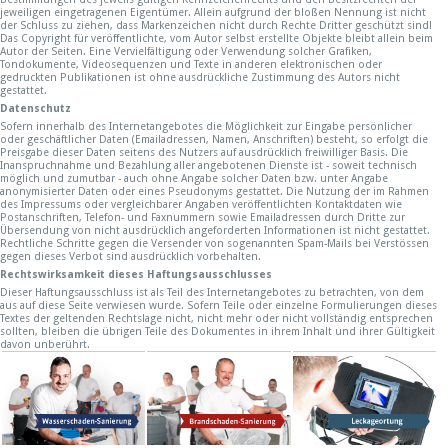
jeweiligen eingetragenen Eigentümer. Allein aufgrund der bloßen Nennung ist nicht
der Schluss zu ziehen, dass Markenzeichen nicht durch Rechte Dritter geschützt sind!
Das Copyright für veröffentlichte, vom Autor selbst erstellte Objekte bleibt allein beim
Autor der Seiten. Eine Vervielfältigung oder Verwendung solcher Grafiken,
Tondokumente, Videosequenzen und Texte in anderen elektronischen oder
gedruckten Publikationen ist ohne ausdrückliche Zustimmung des Autors nicht
gestattet.
Datenschutz
Sofern innerhalb des Internetangebotes die Möglichkeit zur Eingabe persönlicher
oder geschäftlicher Daten (Emailadressen, Namen, Anschriften) besteht, so erfolgt die
Preisgabe dieser Daten seitens des Nutzers auf ausdrücklich freiwilliger Basis. Die
Inanspruchnahme und Bezahlung aller angebotenen Dienste ist - soweit technisch
möglich und zumutbar - auch ohne Angabe solcher Daten bzw. unter Angabe
anonymisierter Daten oder eines Pseudonyms gestattet. Die Nutzung der im Rahmen
des Impressums oder vergleichbarer Angaben veröffentlichten Kontaktdaten wie
Postanschriften, Telefon- und Faxnummern sowie Emailadressen durch Dritte zur
Übersendung von nicht ausdrücklich angeforderten Informationen ist nicht gestattet.
Rechtliche Schritte gegen die Versender von sogenannten Spam-Mails bei Verstössen
gegen dieses Verbot sind ausdrücklich vorbehalten.
Rechtswirksamkeit dieses Haftungsausschlusses
Dieser Haftungsausschluss ist als Teil des Internetangebotes zu betrachten, von dem
aus auf diese Seite verwiesen wurde. Sofern Teile oder einzelne Formulierungen dieses
Textes der geltenden Rechtslage nicht, nicht mehr oder nicht vollständig entsprechen
sollten, bleiben die übrigen Teile des Dokumentes in ihrem Inhalt und ihrer Gültigkeit
davon unberührt.