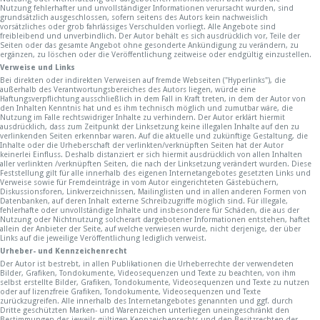
Nutzung fehlerhafter und unvollständiger Informationen verursacht wurden, sind
grundsätzlich ausgeschlossen, sofern seitens des Autors kein nachweislich
vorsätzliches oder grob fahrlässiges Verschulden vorliegt. Alle Angebote sind
freibleibend und unverbindlich. Der Autor behält es sich ausdrücklich vor, Teile der
Seiten oder das gesamte Angebot ohne gesonderte Ankündigung zu verändern, zu
ergänzen, zu löschen oder die Veröffentlichung zeitweise oder endgültig einzustellen.
Verweise und Links
Bei direkten oder indirekten Verweisen auf fremde Webseiten ("Hyperlinks"), die
außerhalb des Verantwortungsbereiches des Autors liegen, würde eine
Haftungsverpflichtung ausschließlich in dem Fall in Kraft treten, in dem der Autor von
den Inhalten Kenntnis hat und es ihm technisch möglich und zumutbar wäre, die
Nutzung im Falle rechtswidriger Inhalte zu verhindern. Der Autor erklärt hiermit
ausdrücklich, dass zum Zeitpunkt der Linksetzung keine illegalen Inhalte auf den zu
verlinkenden Seiten erkennbar waren. Auf die aktuelle und zukünftige Gestaltung, die
Inhalte oder die Urheberschaft der verlinkten/verknüpften Seiten hat der Autor
keinerlei Einfluss. Deshalb distanziert er sich hiermit ausdrücklich von allen Inhalten
aller verlinkten /verknüpften Seiten, die nach der Linksetzung verändert wurden. Diese
Feststellung gilt für alle innerhalb des eigenen Internetangebotes gesetzten Links und
Verweise sowie für Fremdeinträge in vom Autor eingerichteten Gästebüchern,
Diskussionsforen, Linkverzeichnissen, Mailinglisten und in allen anderen Formen von
Datenbanken, auf deren Inhalt externe Schreibzugriffe möglich sind. Für illegale,
fehlerhafte oder unvollständige Inhalte und insbesondere für Schäden, die aus der
Nutzung oder Nichtnutzung solcherart dargebotener Informationen entstehen, haftet
allein der Anbieter der Seite, auf welche verwiesen wurde, nicht derjenige, der über
Links auf die jeweilige Veröffentlichung lediglich verweist.
Urheber- und Kennzeichenrecht
Der Autor ist bestrebt, in allen Publikationen die Urheberrechte der verwendeten
Bilder, Grafiken, Tondokumente, Videosequenzen und Texte zu beachten, von ihm
selbst erstellte Bilder, Grafiken, Tondokumente, Videosequenzen und Texte zu nutzen
oder auf lizenzfreie Grafiken, Tondokumente, Videosequenzen und Texte
zurückzugreifen. Alle innerhalb des Internetangebotes genannten und ggf. durch
Dritte geschützten Marken- und Warenzeichen unterliegen uneingeschränkt den
Bestimmungen des jeweils gültigen Kennzeichenrechts und den Besitzrechten der