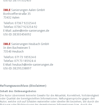
USt-ID: DE197532455
IMLE
Sanierungen Aalen GmbH
Bonhoefferstraße 35
73432 Aalen
Telefon: 07367 923254-0
Telefax: 07367 923254-92
E-Mail: aalen@imle-sanierungen.de
USt-ID: DE303456092
IMLE
Sanierungen Heubach GmbH
In den Bachwiesen 5
73540 Heubach
Telefon: 07173 185924-0
Telefax: 07173 185924-4
E-Mail:
heubach@imle-sanierungen.de
USt-ID: DE295238897
Haftungsausschluss (Disclaimer)
Inhalt des Onlineangebotes
Der Autor übernimmt keinerlei Gewähr für die Aktualität, Korrektheit, Vollständigkeit
oder Qualität der bereitgestellten Informationen. Haftungsansprüche gegen den
Autor, welche sich auf Schäden materieller oder ideeller Art beziehen, die durch die
Nutzung oder Nichtnutzung der dargebotenen Informationen bzw. durch die